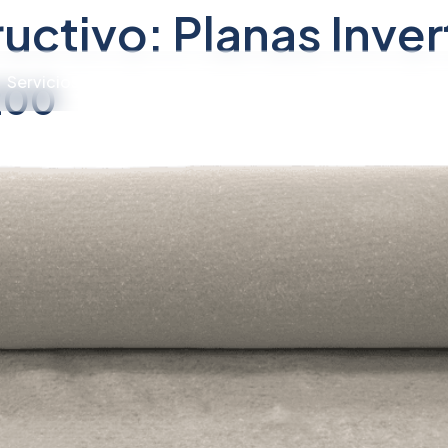
uctivo:
Planas Inver
Servicios
Productos
Soluciones
Doc
200