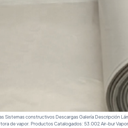
as Sistemas constructivos Descargas Galería Descripción Lá
ora de vapor. Productos Catalogados: 53.002 Air-bur Vapor 