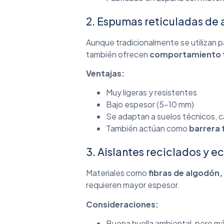
2. Espumas reticuladas de 
Aunque tradicionalmente se utilizan 
también ofrecen
comportamiento 
Ventajas:
Muy ligeras y resistentes
Bajo espesor (5–10 mm)
Se adaptan a suelos técnicos, c
También actúan como
barrera
3. Aislantes reciclados y e
Materiales como
fibras de algodón,
requieren mayor espesor.
Consideraciones:
Buena huella ambiental, pero má