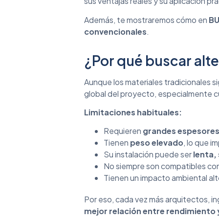
sus ventajas reales y su aplicación pr
Además, te mostraremos cómo en
BU
convencionales
.
¿Por qué buscar alte
Aunque los materiales tradicionales s
global del proyecto, especialmente cu
Limitaciones habituales:
Requieren
grandes espesore
Tienen
peso elevado
, lo que i
Su instalación puede ser
lenta,
No siempre son compatibles co
Tienen un impacto ambiental alto
Por eso, cada vez más arquitectos, in
mejor relación entre rendimiento