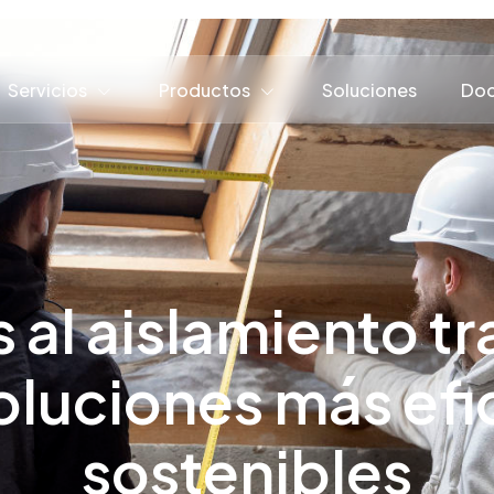
Servicios
Productos
Soluciones
Doc
s al aislamiento tr
luciones más efic
sostenibles