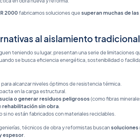
áctica en obra nueva y reforma.
R 2000
fabricamos soluciones que
superan muchas de las 
rnativas al aislamiento tradiciona
iguen teniendo su lugar, presentan una serie de limitaciones 
ando se busca eficiencia energética, sostenibilidad o facilida
s
para alcanzar niveles óptimos de resistencia térmica.
mpacta en la carga estructural.
 sucia o generar residuos peligrosos
(como fibras minerale
n
rehabilitación sin obra
.
 si no están fabricados con materiales reciclables.
genierías, técnicos de obra y reformistas buscan
soluciones 
 y espesor
.