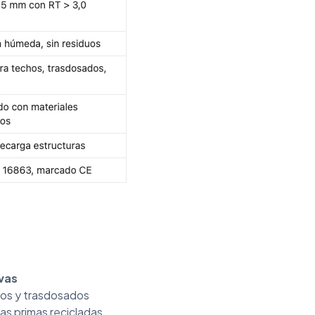
vas
hos y trasdosados
as primas recicladas