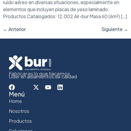
ruido aéreo en diversas situaciones, especialmente en
elementos que incluyen placas de yeso laminado.
Productos Catalogados: 12.002 Air-bur Masa 60 (6m²) […]
←
Anterior
Siguiente
→
Fabricar es lo que hacemos
Líder en aislamientos de calidad
Menú
Home
Nosotros
Productos
Soluciones