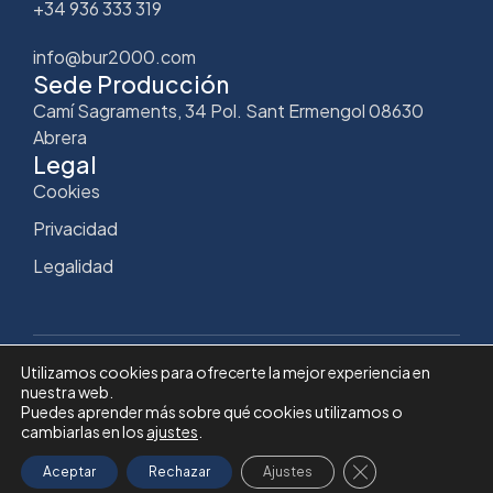
+34 936 333 319
info@bur2000.com
Sede Producción
Camí Sagraments, 34 Pol. Sant Ermengol 08630
Abrera
Legal
Cookies
Privacidad
Legalidad
Utilizamos cookies para ofrecerte la mejor experiencia en
nuestra web.
Copyright © Bur2000
Puedes aprender más sobre qué cookies utilizamos o
cambiarlas en los
ajustes
.
Diseño y desarrollo web por Pedro Suárez
Cerrar el banner 
Aceptar
Rechazar
Ajustes