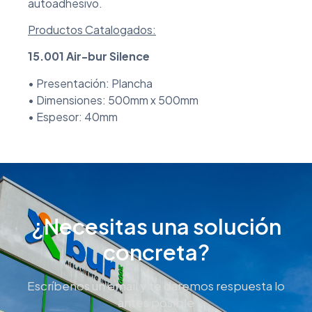
autoadhesivo.
Productos Catalogados:
15.001 Air-bur Silence
• Presentación: Plancha
• Dimensiones: 500mm x 500mm
• Espesor: 40mm
¿Necesitas una solución
concreta?
Escríbenos un email y te daremos respuesta lo
antes posible