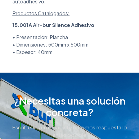
autoadhesivo.
Productos Catalogados:
15.001A Air-bur Silence Adhesivo
• Presentación: Plancha
• Dimensiones: 500mm x 500mm
• Espesor: 40mm
¿Necesitas una solución
concreta?
Escríbenos un email y te daremos respuesta lo
antes posible