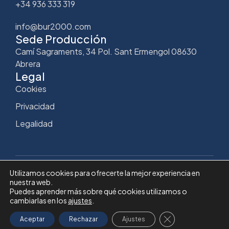
+34 936 333 319
info@bur2000.com
Sede Producción
Camí Sagraments, 34 Pol. Sant Ermengol 08630
Abrera
Legal
Cookies
Privacidad
Legalidad
Utilizamos cookies para ofrecerte la mejor experiencia en
nuestra web.
Copyright © Bur2000
Puedes aprender más sobre qué cookies utilizamos o
cambiarlas en los
ajustes
.
Diseño y desarrollo web por Pedro Suárez
Cerrar el banner 
Aceptar
Rechazar
Ajustes