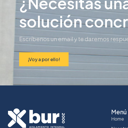
¿Necesitas un
solución conc
Escríbenos un email y te daremos respue
¡Voy a por ello!
Menú
Home