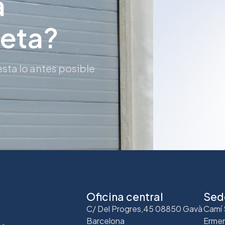
a
reta?
sta lo antes posible
Oficina central
Sed
C/ Del Progres,45 08850 Gavà
Camí 
Barcelona
Ermen