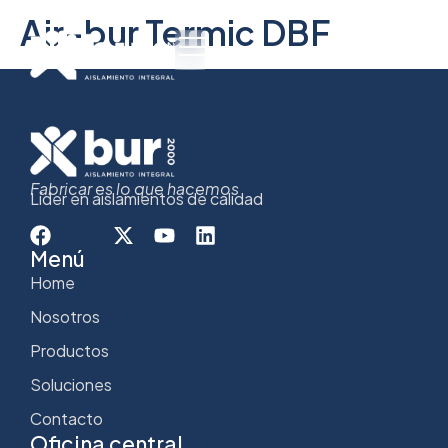
Air-bur Termic DBF
Fabricar es lo que hacemos
Líder en aislamientos de calidad
Menú
Home
Nosotros
Productos
Soluciones
Contacto
Oficina central